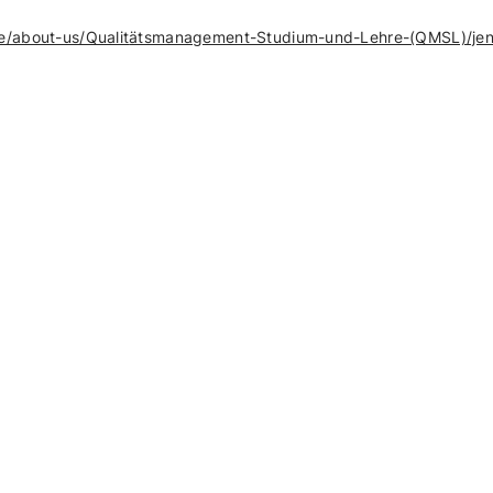
e/about-us/Qualit
ätsmanagement-Studium-und-Lehre-(QMSL)/jen